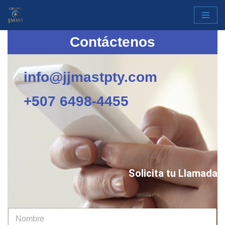
Saltar
Contáctenos
al
contenido
info@jjmastpty.com
+507 6498-4455
Solicita tu Llamada